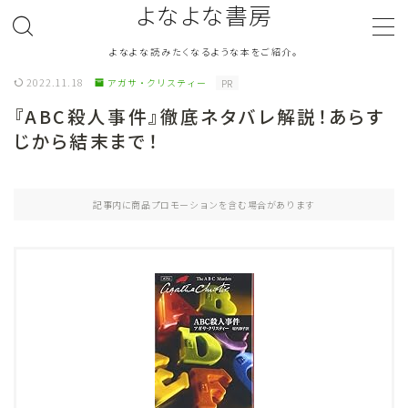
よなよな書房
よなよな読みたくなるような本をご紹介。
MENU
2022.11.18
アガサ・クリスティー
PR
『ABC殺人事件』徹底ネタバレ解説！あらす
ジャンル
Genre
じから結末まで！
ランキング
Ranking
記事内に商品プロモーションを含む場合があります
作者別おすすめ
Author
評価
Evaluation
読書をより楽しむ
Good Reading
音楽
Music