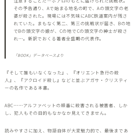
注意することだ―ポアロのもとに届けられた挑戦状。
その予告通り、Aで始まる地名の町で、Aの頭文字の老
婆が殺された。現場には不気味にABC鉄道案内が残さ
れていた。まもなく第二、第三の挑戦状が届き、Bの地
でBの頭文字の娘が、Cの地でCの頭文字の紳士が殺さ
れ…。新訳でおくる著者全盛期の代表作。
「BOOK」データベースより
『そして誰もいなくなった』、『オリエント急行の殺
人』、『アクロイド殺し』などと並ぶアガサ・クリスティ
ーの名作である本書。
ABC……アルファベットの順番に殺害される被害者、しか
し、犯人もその目的もなかなか見えてきません。
読みやすさに加え、物語自体が大変魅力的で、最後まであ