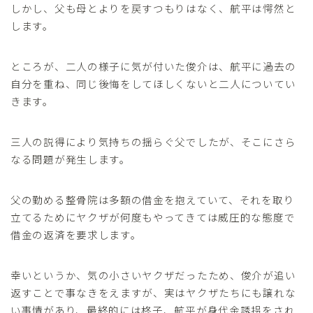
しかし、父も母とよりを戻すつもりはなく、航平は愕然と
します。
ところが、二人の様子に気が付いた俊介は、航平に過去の
自分を重ね、同じ後悔をしてほしくないと二人についてい
きます。
三人の説得により気持ちの揺らぐ父でしたが、そこにさら
なる問題が発生します。
父の勤める整骨院は多額の借金を抱えていて、それを取り
立てるためにヤクザが何度もやってきては威圧的な態度で
借金の返済を要求します。
幸いというか、気の小さいヤクザだったため、俊介が追い
返すことで事なきをえますが、実はヤクザたちにも譲れな
い事情があり、最終的には柊子、航平が身代金誘拐をされ