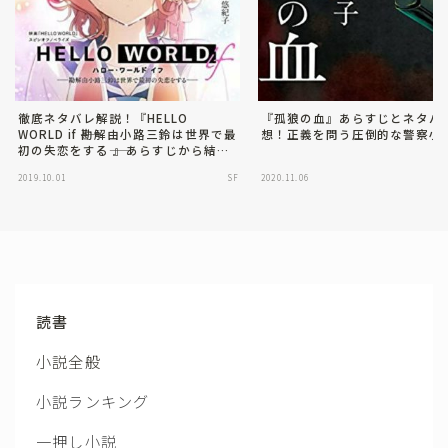
徹底ネタバレ解説！『HELLO
『孤狼の血』あらすじとネタバ
WORLD if ――勘解由小路三鈴は世界で最
想！正義を問う圧倒的な警察小
初の失恋をする―― 』あらすじから結末
まで！
2019.10.01
SF
2020.11.06
読書
小説全般
小説ランキング
一押し小説