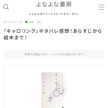
よなよな書房
よなよな読みたくなるような本をご紹介。
MENU
2022.11.16
小説
PR
『キャロリング』ネタバレ感想！あらすじから
ジャンル
Genre
結末まで！
ランキング
Ranking
記事内に商品プロモーションを含む場合があります
作者別おすすめ
Author
評価
Evaluation
読書をより楽しむ
Good Reading
音楽
Music