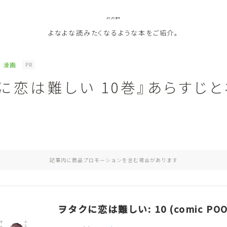
よなよな書房
よなよな読みたくなるような本をご紹介。
漫画
PR
に恋は難しい 10巻』あらすじ
ジャンル
！
Genre
ランキング
Ranking
記事内に商品プロモーションを含む場合があります
作者別おすすめ
Author
評価
Evaluation
ヲタクに恋は難しい: 10 (comic POO
読書をより楽しむ
Good Reading