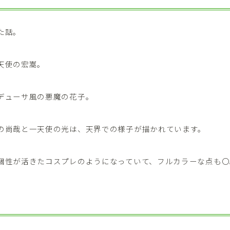
た話。
天使の宏嵩。
デューサ風の悪魔の花子。
の尚哉と一天使の光は、天界での様子が描かれています。
個性が活きたコスプレのようになっていて、フルカラーな点も〇