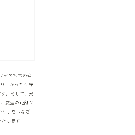
ヲタの宏嵩の恋
盛り上がったり樺
ます。そして、光
で、友達の距離か
かと手をつなぎ
たします!!