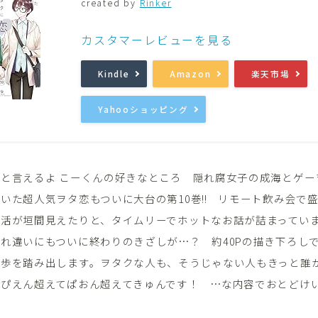
created by
Rinker
音楽
Music
カスタマーレビューを見る
Kindle
Amazon
楽天市場
Yahooショッピング
と言えるよ こーくんの好きなところ 隠れ腐女子の成海とゲー
いた超人気ヲタ恋もついに大台の第10巻!! リモート飲み会で
生活が垣間見えたりと、タイムリーでホットなお話が詰まってい
れ違いにもついに終わりのきざしが…？ 約40Pの描き下ろし
一歩を踏み出します。ヲタクな人も、そうじゃない人もきっと誰
ぴえん超えてぱおん超えてきゅんです！ …な内容でおとどけい