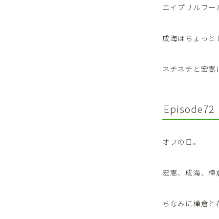
エイプリルフー
成海はちょっと
ネチネチと宏嵩
Episode72
オフの日。
宏嵩、成海、樺
ちなみに樺倉と