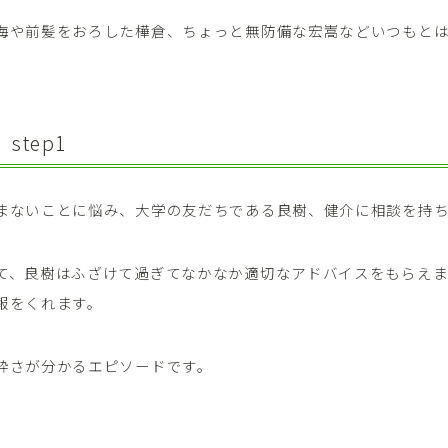
海や前髪をおろした樺倉、ちょっと無防備な宏嵩などいつもと
 step1
まないことに悩み、大学の友だちである良樹、健介に相談を持
て、良樹はふざけて過ぎてなかなか適切なアドバイスをもらえ
報をくれます。
粋さが分かるエピソードです。