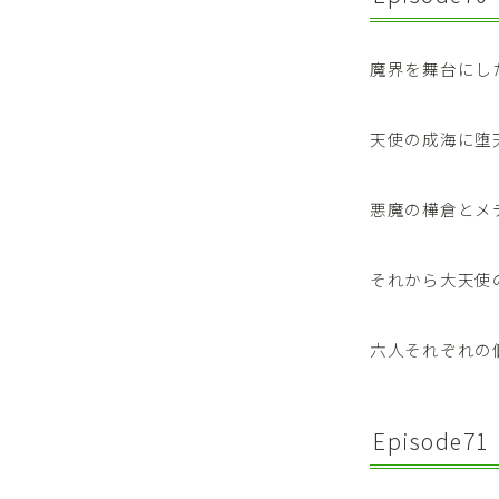
魔界を舞台にし
天使の成海に堕
悪魔の樺倉とメ
それから大天使
六人それぞれの
Episode71