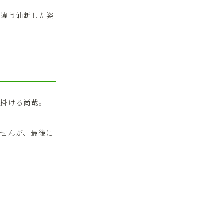
は違う油断した姿
ち掛ける尚哉。
ませんが、最後に