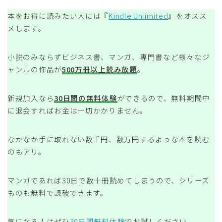
本をお得に読みたい人には『
Kindle Unlimited
』をオスス
メします。
小説のみならずビジネス書、マンガ、専門書など様々なジ
ャンルの作品が
500万冊以上読み放題
。
新規加入なら
30日間の無料体験
ができるので、無料期間中
に退会すればお金は一切かかりません。
なかなか手に取れない数千円、数万円するような本を読む
のもアリ。
マンガであれば30日で数十冊読めてしまうので、シリーズ
ものも無料で読破できます。
気になる人はぜひ
30日間無料体験
でお試しください。