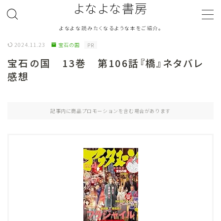
よなよな書房
よなよな読みたくなるような本をご紹介。
MENU
2024.11.23
宝石の国
PR
宝石の国 13巻 第106話『橋』ネタバレ
ジャンル
Genre
感想
ランキング
Ranking
記事内に商品プロモーションを含む場合があります
作者別おすすめ
Author
評価
Evaluation
読書をより楽しむ
Good Reading
音楽
Music