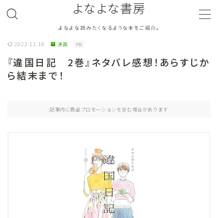
よなよな書房
よなよな読みたくなるような本をご紹介。
MENU
2022.11.18
漫画
PR
『違国日記 2巻』ネタバレ感想！あらすじか
ジャンル
Genre
ら結末まで！
ランキング
Ranking
記事内に商品プロモーションを含む場合があります
作者別おすすめ
Author
評価
Evaluation
読書をより楽しむ
Good Reading
音楽
Music