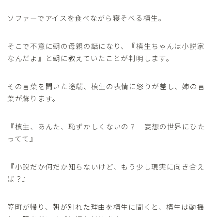
ソファーでアイスを食べながら寝そべる槙生。
そこで不意に朝の母親の話になり、『槙生ちゃんは小説家
なんだよ』と朝に教えていたことが判明します。
その言葉を聞いた途端、槙生の表情に怒りが差し、姉の言
葉が蘇ります。
『槙生、あんた、恥ずかしくないの？ 妄想の世界にひた
ってて』
『小説だか何だか知らないけど、もう少し現実に向き合え
ば？』
笠町が帰り、朝が別れた理由を槙生に聞くと、槙生は動揺