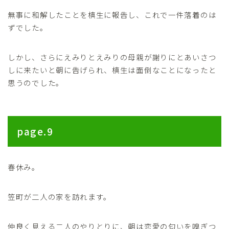
無事に和解したことを槙生に報告し、これで一件落着のは
ずでした。
しかし、さらにえみりとえみりの母親が謝りにとあいさつ
しに来たいと朝に告げられ、槙生は面倒なことになったと
思うのでした。
page.9
春休み。
笠町が二人の家を訪れます。
仲良く見える二人のやりとりに、朝は恋愛の匂いを嗅ぎつ