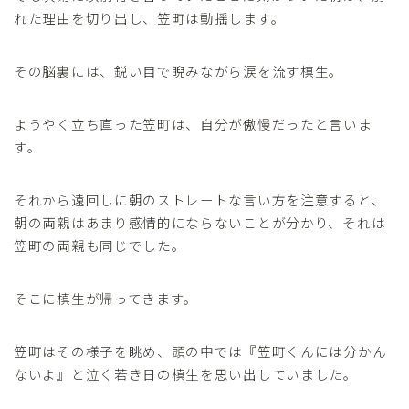
れた理由を切り出し、笠町は動揺します。
その脳裏には、鋭い目で睨みながら涙を流す槙生。
ようやく立ち直った笠町は、自分が傲慢だったと言いま
す。
それから遠回しに朝のストレートな言い方を注意すると、
朝の両親はあまり感情的にならないことが分かり、それは
笠町の両親も同じでした。
そこに槙生が帰ってきます。
笠町はその様子を眺め、頭の中では『笠町くんには分かん
ないよ』と泣く若き日の槙生を思い出していました。