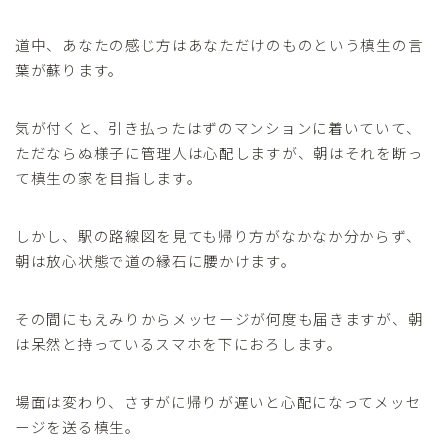
道中、あなたの感じ方はあなただけのものという槙生の言
葉が蘇ります。
気が付くと、引き払ったはずのマンションに着いていて、
ただならぬ様子に管理人は心配しますが、朝はそれを断っ
て槙生の家を目指します。
しかし、駅の路線図を見ても帰り方がなかなか分からず、
朝は放心状態で道の縁石に腰かけます。
その間にもえみりからメッセージが何度も届きますが、朝
は呆然と持っているスマホを下におろします。
場面は変わり、さすがに帰りが遅いと心配になってメッセ
ージを送る槙生。