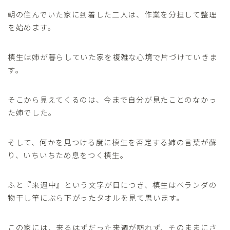
朝の住んでいた家に到着した二人は、作業を分担して整理
を始めます。
槙生は姉が暮らしていた家を複雑な心境で片づけていきま
す。
そこから見えてくるのは、今まで自分が見たことのなかっ
た姉でした。
そして、何かを見つける度に槙生を否定する姉の言葉が蘇
り、いちいちため息をつく槙生。
ふと『来週中』という文字が目につき、槙生はベランダの
物干し竿にぶら下がったタオルを見て思います。
この家には、来るはずだった来週が訪れず、そのままにさ