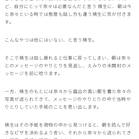
ど、自分にとって奈々は必要なんだと言う 槙生に、朝は今
と奈々といる時では態度も話し方も違う槙生に気が付きま
す。
こんなやつは他にはいない、と言う槙生。
そこで槙生は話し疲れると仕事に戻ってしまい、朝は奈々
とのメッセージのやりとりを見返し、えみりの未開封のメ
ッセージを前に唸ります。
一方、槙生のもとには奈々から露出の高い服を着た奈々の
写真が送られてきて、メッセージのやりとりの中で当時や
りとりしていた手紙のことを思い出します。
槙生はその手紙を荷物の中から見つけると、朝を読んで好
きなピザを決めるよう言い、それから奈々から送られてき