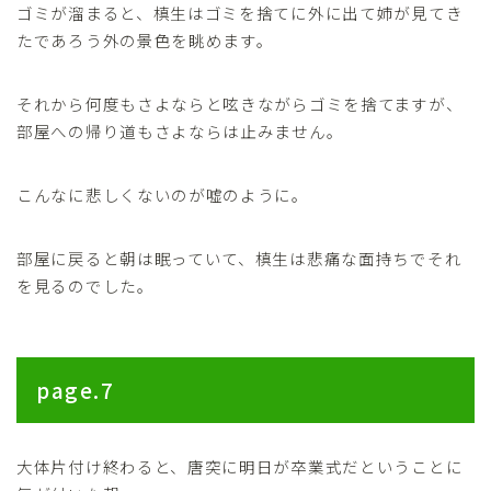
ゴミが溜まると、槙生はゴミを捨てに外に出て姉が見てき
たであろう外の景色を眺めます。
それから何度もさよならと呟きながらゴミを捨てますが、
部屋への帰り道もさよならは止みません。
こんなに悲しくないのが嘘のように。
部屋に戻ると朝は眠っていて、槙生は悲痛な面持ちでそれ
を見るのでした。
page.7
大体片付け終わると、唐突に明日が卒業式だということに