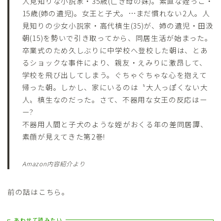
人見知りな小説家・35歳(亡き母の妹)。素直な姪っこ・
15歳(姉の遺児)。女王と子犬。…まだ慣れない2人。人
見知りの少女小説家・高代槙生(35)が、姉の遺児・田汲
朝(15)を勢いで引き取ってから、同居生活が始まった。
卒業式のため久しぶりに中学校へ登校した朝は、とあ
るショックな事件により、親友・えみりに激昂して、
学校を飛び出してしまう。ぐちゃぐちゃな心を抱えて
帰った朝。しかし、家にいるのは〝大人っぽくない大
人〟槙生なのだった。さて、不器用な女王の反応はー
ー?
不器用人間と子犬のような姪がおくる年の差同居譚、
素顔が見えてきた第2巻!
Amazon内容紹介より
前の話はこちら。
あわせて読みたい