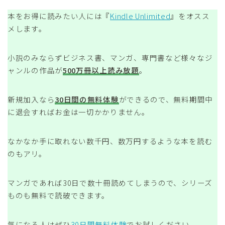
本をお得に読みたい人には『
Kindle Unlimited
』をオスス
メします。
小説のみならずビジネス書、マンガ、専門書など様々なジ
ャンルの作品が
500万冊以上読み放題
。
新規加入なら
30日間の無料体験
ができるので、無料期間中
に退会すればお金は一切かかりません。
なかなか手に取れない数千円、数万円するような本を読む
のもアリ。
マンガであれば30日で数十冊読めてしまうので、シリーズ
ものも無料で読破できます。
気になる人はぜひ
30日間無料体験
でお試しください。