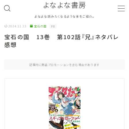
よなよな書房
よなよな読みたくなるような本をご紹介。
MENU
2024.11.23
宝石の国
PR
宝石の国 13巻 第102話『兄』ネタバレ
ジャンル
Genre
感想
ランキング
Ranking
記事内に商品プロモーションを含む場合があります
作者別おすすめ
Author
評価
Evaluation
読書をより楽しむ
Good Reading
音楽
Music