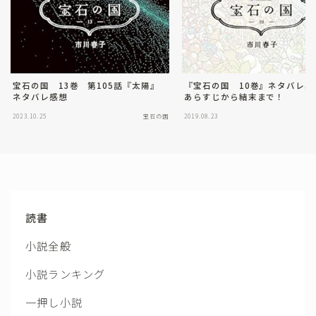
宝石の国 13巻 第105話『太陽』
『宝石の国 10巻』ネタバレ感
ネタバレ感想
あらすじから結末まで！
2023.10.25
宝石の国
2019.08.23
読書
小説全般
小説ランキング
一押し小説