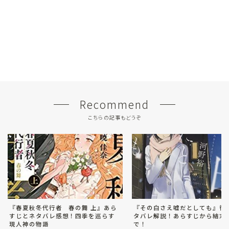
Recommend
こちらの記事もどうぞ
『春夏秋冬代行者 春の舞 上』あら
『その白さえ嘘だとしても』徹
すじとネタバレ感想！四季を巡らす
タバレ解説！あらすじから結末
現人神の物語
で！