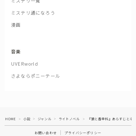
ミステリ一覧
ミステリ通になろう
漫画
音楽
UVERworld
さよならポニーテール
HOME
小説
ジャンル
ライトノベル
『狼と香辛料』あらすじとネ
＞
＞
＞
＞
お問い合わせ
プライバシーポリシー