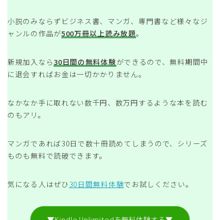
小説のみならずビジネス書、マンガ、専門書など様々なジ
ャンルの作品が
500万冊以上読み放題
。
新規加入なら
30日間の無料体験
ができるので、無料期間中
に退会すればお金は一切かかりません。
なかなか手に取れない数千円、数万円するような本を読む
のもアリ。
マンガであれば30日で数十冊読めてしまうので、シリーズ
ものも無料で読破できます。
気になる人はぜひ
30日間無料体験
でお試しください。
▼Kindle Unlimitedを無料体験する▼