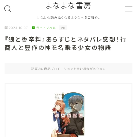
よなよな書房
よなよな読みたくなるような本をご紹介。
MENU
2023.10.07
ライトノベル
PR
『狼と香辛料』あらすじとネタバレ感想！行
ジャンル
Genre
商人と豊作の神を名乗る少女の物語
ランキング
Ranking
記事内に商品プロモーションを含む場合があります
作者別おすすめ
Author
評価
Evaluation
読書をより楽しむ
Good Reading
音楽
Music