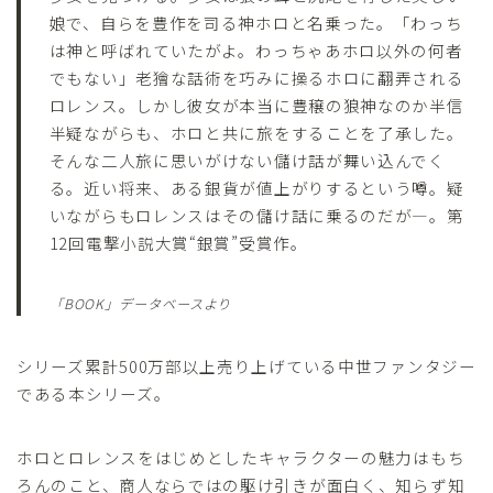
娘で、自らを豊作を司る神ホロと名乗った。「わっち
は神と呼ばれていたがよ。わっちゃあホロ以外の何者
でもない」老獪な話術を巧みに操るホロに翻弄される
ロレンス。しかし彼女が本当に豊穣の狼神なのか半信
半疑ながらも、ホロと共に旅をすることを了承した。
そんな二人旅に思いがけない儲け話が舞い込んでく
る。近い将来、ある銀貨が値上がりするという噂。疑
いながらもロレンスはその儲け話に乗るのだが―。第
12回電撃小説大賞“銀賞”受賞作。
「BOOK」データベースより
シリーズ累計500万部以上売り上げている中世ファンタジー
である本シリーズ。
ホロとロレンスをはじめとしたキャラクターの魅力はもち
ろんのこと、商人ならではの駆け引きが面白く、知らず知