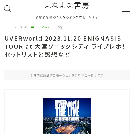
よなよな書房
よなよな読みたくなるような本をご紹介。
MENU
2024.10.30
UVERworld
PR
UVERworld 2023.11.20 ENIGMASIS
ジャンル
Genre
TOUR at 大宮ソニックシティ ライブレポ！
セットリストと感想など
ランキング
Ranking
作者別おすすめ
Author
記事内に商品プロモーションを含む場合があります
評価
Evaluation
読書をより楽しむ
Good Reading
音楽
Music