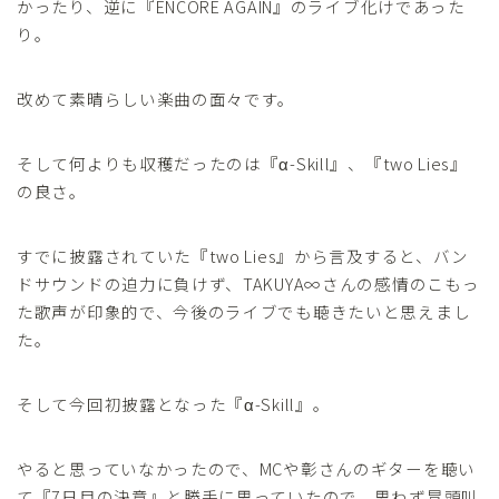
かったり、逆に『ENCORE AGAIN』のライブ化けであった
り。
改めて素晴らしい楽曲の面々です。
そして何よりも収穫だったのは『α-Skill』、『two Lies』
の良さ。
すでに披露されていた『two Lies』から言及すると、バン
ドサウンドの迫力に負けず、TAKUYA∞さんの感情のこもっ
た歌声が印象的で、今後のライブでも聴きたいと思えまし
た。
そして今回初披露となった『α-Skill』。
やると思っていなかったので、MCや彰さんのギターを聴い
て『7日目の決意』と勝手に思っていたので、思わず冒頭叫