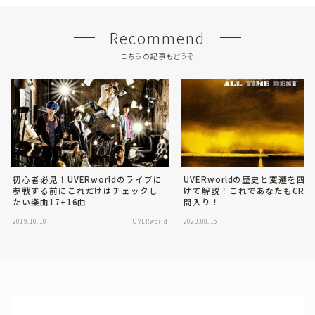
Recommend
こちらの記事もどうぞ
初心者必見！UVERworldのライブに
UVERworldの歴史と変遷を四
参戦する前にこれだけはチェックし
けて解説！これであなたもCRE
たい楽曲17+16曲
間入り！
2019.10.10
UVERworld
2020.08.15
UV