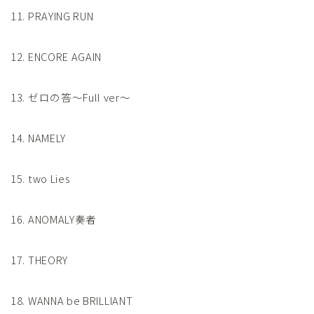
11. PRAYING RUN
12. ENCORE AGAIN
13. ゼロの答～Full ver～
14. NAMELY
15. two Lies
16. ANOMALY奏者
17. THEORY
18. WANNA be BRILLIANT