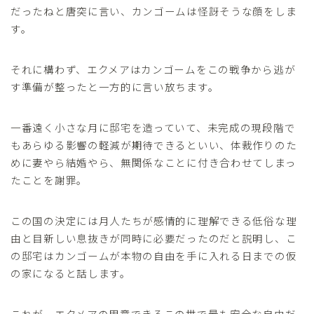
だったねと唐突に言い、カンゴームは怪訝そうな顔をしま
す。
それに構わず、エクメアはカンゴームをこの戦争から逃が
す準備が整ったと一方的に言い放ちます。
一番遠く小さな月に邸宅を造っていて、未完成の現段階で
もあらゆる影響の軽減が期待できるといい、体裁作りのた
めに妻やら結婚やら、無関係なことに付き合わせてしまっ
たことを謝罪。
この国の決定には月人たちが感情的に理解できる低俗な理
由と目新しい息抜きが同時に必要だったのだと説明し、こ
の邸宅はカンゴームが本物の自由を手に入れる日までの仮
の家になると話します。
これが、エクメアの用意できるこの世で最も安全な自由だ