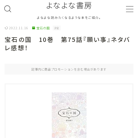
よなよな書房
よなよな読みたくなるような本をご紹介。
MENU
2022.11.16
宝石の国
PR
宝石の国 10巻 第75話『願い事』ネタバ
ジャンル
Genre
レ感想！
ランキング
Ranking
記事内に商品プロモーションを含む場合があります
作者別おすすめ
Author
評価
Evaluation
読書をより楽しむ
Good Reading
音楽
Music