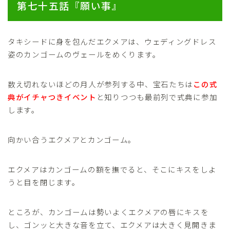
第七十五話『願い事』
タキシードに身を包んだエクメアは、ウェディングドレス
姿のカンゴームのヴェールをめくります。
数え切れないほどの月人が参列する中、宝石たちは
この式
典がイチャつきイベント
と知りつつも最前列で式典に参加
します。
向かい合うエクメアとカンゴーム。
エクメアはカンゴームの額を撫でると、そこにキスをしよ
うと目を閉じます。
ところが、カンゴームは勢いよくエクメアの唇にキスを
し、ゴンッと大きな音を立て、エクメアは大きく見開きま