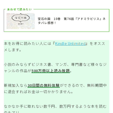
あわせて読みたい
宝石の国 10巻 第76話『アドミラビリス』ネ
タバレ感想！
本をお得に読みたい人には『
Kindle Unlimited
』をオスス
メします。
小説のみならずビジネス書、マンガ、専門書など様々なジ
ャンルの作品が
500万冊以上読み放題
。
新規加入なら
30日間の無料体験
ができるので、無料期間中
に退会すればお金は一切かかりません。
なかなか手に取れない数千円、数万円するような本を読む
のもアリ。