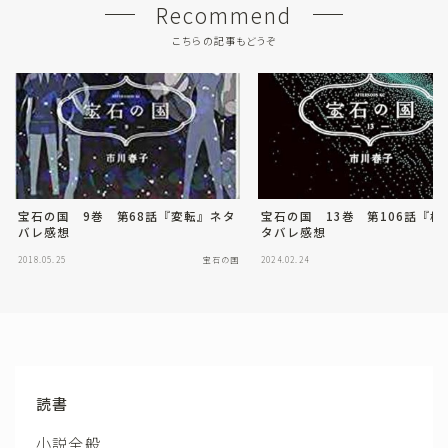
Recommend
こちらの記事もどうぞ
宝石の国 9巻 第68話『変転』ネタ
宝石の国 13巻 第106話『橋
バレ感想
タバレ感想
2018.05.25
宝石の国
2024.02.24
読書
小説全般