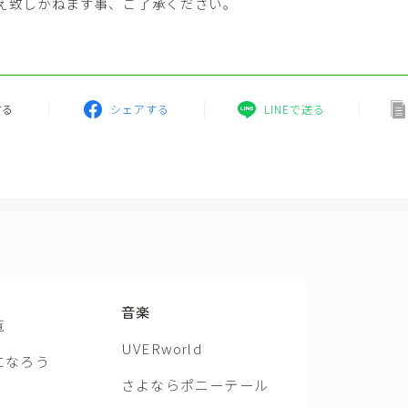
え致しかねます事、ご了承ください。
する
シェアする
LINEで送る
音楽
覧
UVERworld
になろう
さよならポニーテール