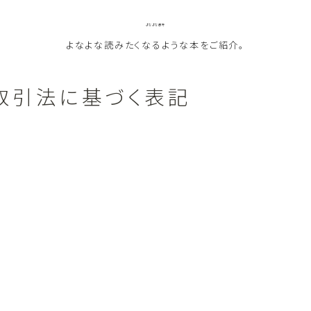
よなよな書房
よなよな読みたくなるような本をご紹介。
取引法に基づく表記
ジャンル
Genre
ランキング
Ranking
作者別おすすめ
Author
評価
Evaluation
ス
読書をより楽しむ
Good Reading