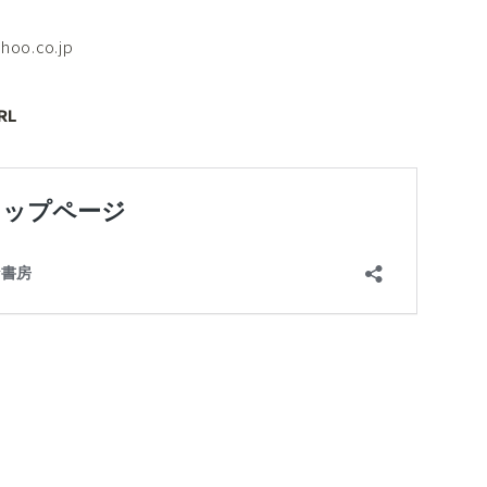
hoo.co.jp
音楽
Music
RL