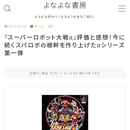
よなよな書房
よなよな読みたくなるような本をご紹介。
MENU
2024.08.18
ゲーム
PR
『スーパーロボット大戦α』評価と感想！今に
ジャンル
Genre
続くスパロボの根幹を作り上げたαシリーズ
第一弾
ランキング
Ranking
作者別おすすめ
Author
記事内に商品プロモーションを含む場合があります
評価
Evaluation
読書をより楽しむ
Good Reading
音楽
Music