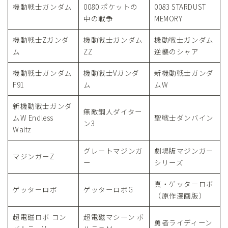
機動戦士ガンダム
0080 ポケットの
0083 STARDUST
中の戦争
MEMORY
機動戦士Zガンダ
機動戦士ガンダム
機動戦士ガンダム
ム
ZZ
逆襲のシャア
機動戦士ガンダム
機動戦士Vガンダ
新機動戦士ガンダ
F91
ム
ムW
新機動戦士ガンダ
無敵鋼人ダイター
ムW Endless
聖戦士ダンバイン
ン3
Waltz
グレートマジンガ
劇場版マジンガー
マジンガーZ
ー
シリーズ
真・ゲッターロボ
ゲッターロボ
ゲッターロボG
（原作漫画版）
超電磁ロボ コン
超電磁マシーン ボ
勇者ライディーン