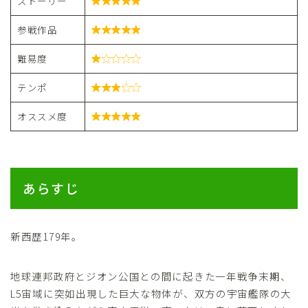
ストーリー

参戦作品

難易度

テンポ

オススメ度

あらすじ
新西歴179年。
地球連邦政府とジオン公国との間に起きた一年戦争末期、
L5宙域に突如出現した巨大な物体が、双方の宇宙艦隊の大