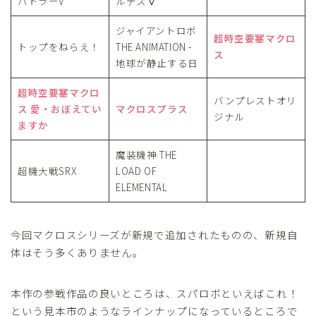
バトラーV
ルテスⅤ
ジャイアントロボ
超時空要塞マクロ
トップをねらえ！
THE ANIMATION -
ス
地球が静止する日
超時空要塞マクロ
バンプレストオリ
ス 愛・おぼえてい
マクロスプラス
ジナル
ますか
魔装機神 THE
超機大戦SRX
LOAD OF
ELEMENTAL
今回マクロスシリーズが新規で追加されたものの、新規自
体はそう多くありません。
本作の参戦作品の良いところは、スパロボといえばこれ！
という見本市のようなラインナップになっているところで