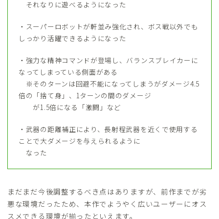
それなりに遊べるようになった
・スーパーロボットが軒並み強化され、ボス戦以外でも
しっかり活躍できるようになった
・強力な精神コマンドが登場し、バランスブレイカーに
なってしまっている側面がある
※そのターンは回避不能になってしまうがダメージ4.5
倍の「捨て身」、1ターンの間のダメージ
が1.5倍になる「激闘」など
・武器の距離補正により、長射程武器を近くで使用する
ことで大ダメージを与えられるように
なった
まだまだ今後調整するべき点はありますが、前作までが劣
悪な環境だったため、本作でようやく広いユーザーにオス
スメできる環境が揃ったといえます。