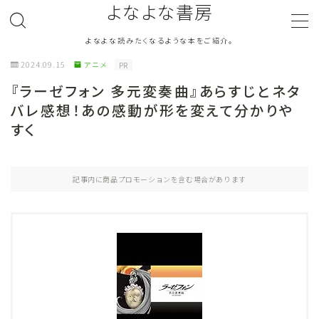
よなよな書房
よなよな読みたくなるような本をご紹介。
MENU
2024.09.15
アニメ
PR
『ラーゼフォン 多元変奏曲』あらすじとネタ
ジャンル
Genre
バレ感想！あの感動が形を変えて分かりや
すく
ランキング
Ranking
作者別おすすめ
Author
記事内に商品プロモーションを含む場合があります
評価
Evaluation
読書をより楽しむ
Good Reading
音楽
Music