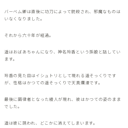
バーベム卿は直後に功刀によって銃殺され、邪魔なものは
いなくなりました。
それから六十年が経過。
遥はおばあちゃんになり、神名玲香という孫娘と話してい
ます。
玲香の見た目はイシュトリとして現れる遥そっくりです
が、性格はかつての遥そっくりで天真爛漫です。
最後に調律者となった綾人が現れ、彼はかつての姿のまま
でした。
遥は彼に誘われ、どこかに消えてしまいます。