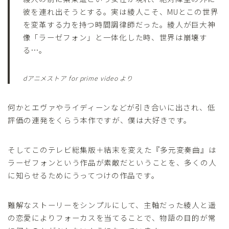
彼を連れ出そうとする。実は綾人こそ、MUとこの世界
を変革する力を持つ時間調律師だった。綾人が巨大神
像「ラーゼフォン」と一体化した時、世界は崩壊す
る…。
dアニメストア for prime video より
何かとエヴァやライディーンなどが引き合いに出され、低
評価の連発をくらう本作ですが、僕は大好きです。
そしてこのテレビ総集版＋結末を変えた『多元変奏曲』は
ラーゼフォンという作品が素敵だということを、多くの人
に知らせるためにうってつけの作品です。
難解なストーリーをシンプルにして、主軸だった綾人と遥
の恋愛によりフォーカスを当てることで、物語の目的が常